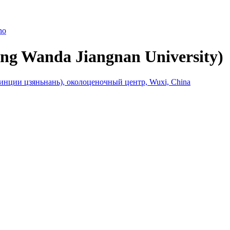
ano
ng Wanda Jiangnan University)
инции цзяньнань), околоценочный центр, Wuxi, China