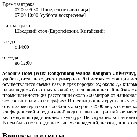
Время завтрака
07:00-09:30 [Понедельник-пятница]
07:00-10:00 [суббота-воскресенье]
Тип завтрака
Шведский стол (Европейский, Китайский)
заезда
с 14:00
отъезда
до 12:00
S
cholars Hotel (Wuxi Rongchuang Wanda Jiangnan University)
удобств, отель находится примерно в 200 метрах от станции ме
осуществляется съемка базы в трех городах: ху, около 7,2 кило
парка водно - болотных угодий гуанси, живописный пейзаж;о
промышленности';на расстоянии около 200 метров от националь
это гостиница « каллиграфия» Инвестиционная группа в курортн
отеля характеризуются особой культурой у 2500 лет, в основе к
конфуцианской и родниковой воды, павильон тринтайлоу, мост
великодушия традиционной культуры.Вы случайно встретились в
В нем было полно удивительных совпадений, неожиданных отк
Вопросы и ответы