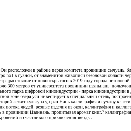
, Он расположен в районе парка комитета провинции сычуань, 
тро no1 в гуанси, от знаменитой живописи безоловой области че
метра;расстояние от новооткрытого в 2019 году города нетоловой
коло 300 метров от университета провинции цзяньнань, пользу
ного парка цифровой киноиндустрии - парка киноиндустрии в до
ой зоне озера уси инвестирует в специальный отель, построенны
оторой лежит культура у, цзян Нань каллиграфия и сучжоу класси
ик потока людей, резные изделия из окон, каллиграфия и каллиг
 провинции Цзяннань, пропитывая аромат книг,? каллиграфия?, 
ровений и счастливого приключения звезды.