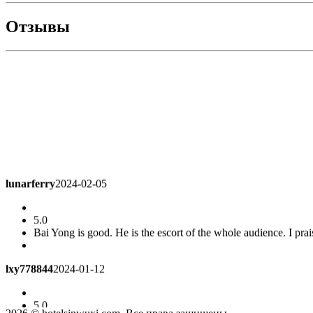
Отзывы
lunarferry
2024-02-05
5.0
Bai Yong is good. He is the escort of the whole audience. I pra
lxy778844
2024-01-12
5.0
very good
Premier Queen Room