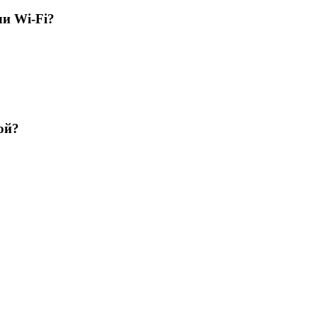
ли Wi-Fi?
ой?