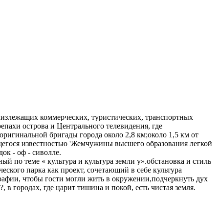
близлежащих коммерческих, туристических, транспортных
репахи острова и Центрального телевидения, где
 оригинальной бригады города около 2,8 км;около 1,5 км от
ющегося известностью 'Жемчужины высшего образования легкой
к - оф - сиволле.
й по теме « культура и культура земли у».обстановка и стиль
ческого парка как проект, сочетающий в себе культура
рафии, чтобы гости могли жить в окружении,подчеркнуть дух
в городах, где царит тишина и покой, есть чистая земля.