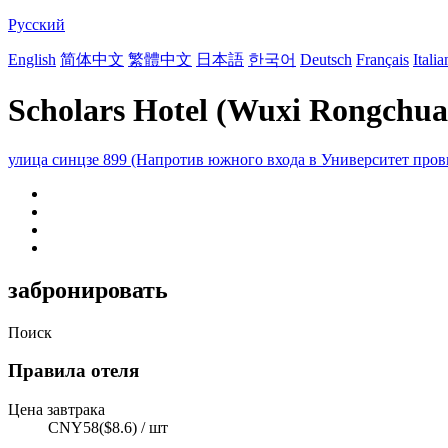
Русский
English
简体中文
繁體中文
日本語
한국어
Deutsch
Français
Itali
Scholars Hotel (Wuxi Rongchua
улица синцзе 899 (Напротив южного входа в Университет пров
забронировать
Поиск
Правила отеля
Цена завтрака
CNY58($8.6) / шт