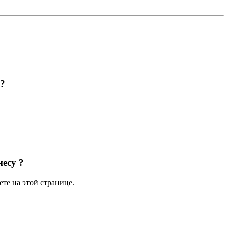
а?
несу ?
те на этой странице.